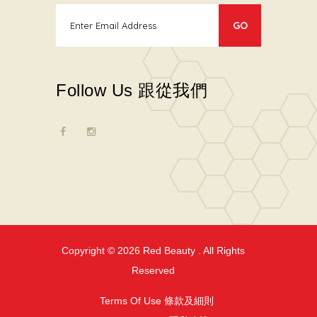
Follow Us 跟從我們
Copyright © 2026
Red Beauty
. All Rights
Reserved
Terms Of Use 條款及細則