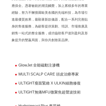
應俱全。憑著敏銳的潮流觸覺，加上累積多年的專業
經驗
，
努力不懈搜羅歐美各國的先端科技，為市場引
進最優質效果，最顯著新款儀器，配合一系列完善貼
身的售後服務，為顧客提供策劃、培訓、市場推廣及
銷售一站式的整全服務，成功協助客戶達到盈利及形
象提升的雙贏局面，與你共創致富品牌。
GlowJet 全能磁動注滲機
MULTI SCALP CARE 頭皮治療專家
ULTIGHT瘦面緊緻 X ULKIN細胞修復
ULTIGHT無痛MFU微聚焦超聲波技術
Hydroimpact Plus 氫肌槍