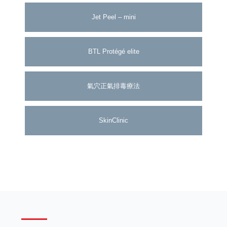
Jet Peel – mini
BTL Protégé elite
氣穴正氣排毒療法
SkinClinic