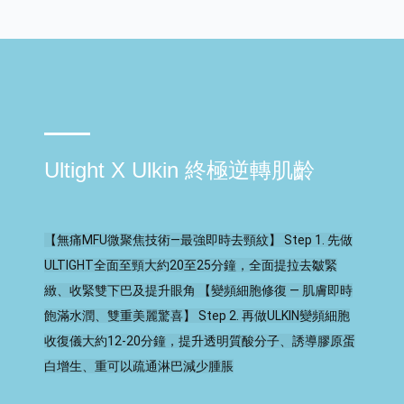
Ultight X Ulkin 終極逆轉肌齡
【無痛MFU微聚焦技術—最強即時去頸紋】 Step 1. 先做
ULTIGHT全面至頸大約20至25分鐘，全面提拉去皺緊
緻、收緊雙下巴及提升眼角 【變頻細胞修復 — 肌膚即時
飽滿水潤、雙重美麗驚喜】 Step 2. 再做ULKIN變頻細胞
收復儀大約12-20分鐘，提升透明質酸分子、誘導膠原蛋
白增生、重可以疏通淋巴減少腫脹